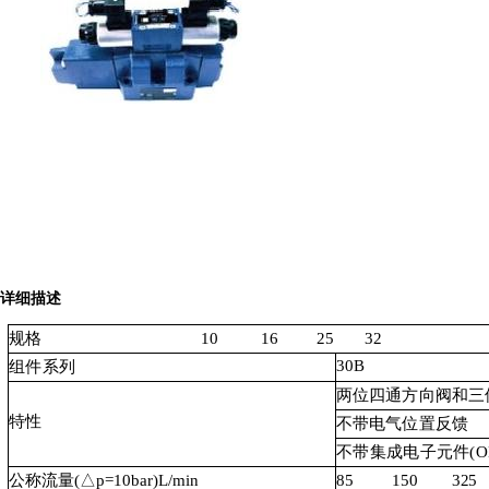
先导式比例换向阀-老系列
详细描述
规格
10 16 25 32
30B
组件系列
两位四通方向阀和三
特性
不带电气位置反馈
不带集成电子元件
(
O
公称流量
(△p=10bar)L/min
85
150
325