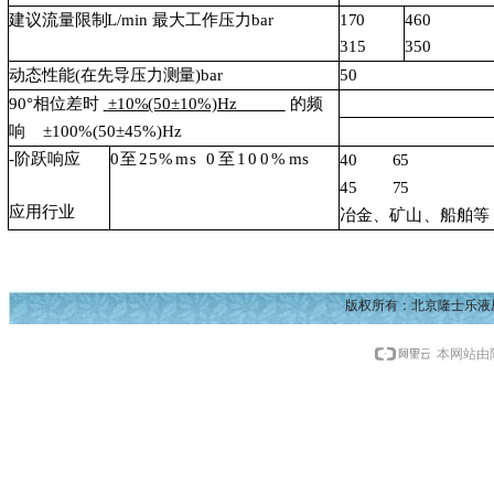
建议流量限制
L/min
最大工作压力
bar
170
460
315
350
动态性能
(在先导压力测量)bar
50
90°相位差时
±10%(50±10%)
Hz
的频
响
±100%(50±45%)Hz
-阶跃响应
0至25%ms
0至100%
ms
40
65
45
75
应用行业
冶金、矿山、船舶等
版权所有：北京隆士乐液
本网站由